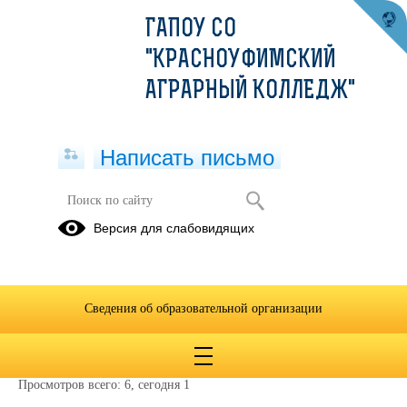
ГАПОУ СО
"КРАСНОУФИМСКИЙ
АГРАРНЫЙ КОЛЛЕДЖ"
Написать письмо
Публикации за Июнь 2026
Версия для слабовидящих
17.06.2026
Всероссийская акция «Неделя
Сведения об образовательной организации
правовой помощи по вопросам
защиты интересов семьи»
Просмотров всего:
6
, сегодня
1