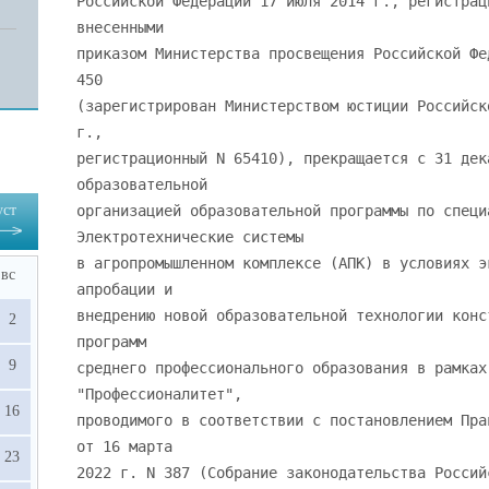
уст
вс
2
9
16
23