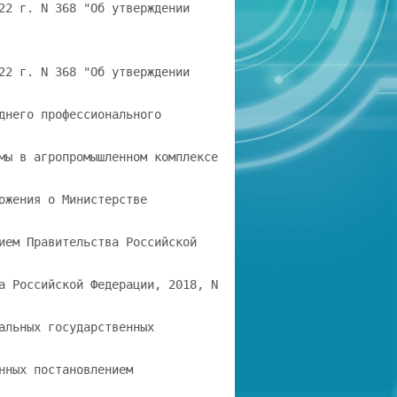
вания, установленного для соответствующей формы обучения. При обучении по индивидуальному учебному плану обучающихся инвалидов и лиц с ограниченными возможностями здоровья срок получения образования может быть увеличен не более чем на один год по сравнению со сроком получения образования для соответствующей формы обучения. 1.11. Конкретный срок получения образования в очно-заочной и заочной формах обучения, а 19.01.20233 Система ГАРАНТ 2/10 Приказ Министерства просвещения РФ от 27 мая 2022 г. N 368 "Об утверждении федерального государственного… также по индивидуальному учебному плану, в том числе при ускоренном обучении, определяется образовательной организацией самостоятельно в пределах сроков, установленных пунктом 1.9 ФГОС СПО. 1.12. Для определения объема образовательной программы образовательной организацией может быть применена система зачетных единиц, при этом одна зачетная единица соответствует 32 - 36 академическим часам. 1.13. Срок получения образования по образовательной программе, реализуемой в условиях эксперимента по разработке, апробации и внедрению новой образовательной технологии конструирования образовательных программ среднего профессионального образования в рамках федерального проекта "Профессионалитет", а также объем такой образовательной программы, могут быть уменьшены с учётом соответствующей ПООП, но не более чем на 40 процентов от срока получения образования и объема образовательной программы, установленных настоящим ФГОС СПО 4, за исключением срока получения образования и объема образовательной программы, отведённых на получение среднего общего образования в пределах образовательной программы. 1.14. Область профессиональной деятельности, в которых выпускники, освоившие образовательную программу, могут осуществлять профессиональную деятельность: 13 Сельское хозяйство 5. Выпускники могут осуществлять профессиональную деятельность в других областях профессиональной деятельности и (или) сферах профессиональной деятельности при условии соответствия уровня их образования и полученных компетенций требованиям к квалификации работника. 1.15. При разработке образовательной программы организация устанавливает направленность, которая соответствует специальности в целом, с учетом соответствующей ПООП. II. Требования к структуре образовательной программы 2.1. Структура и объем образовательной программы (таблица N 1) включает: дисциплины (модули); практику; государственную итоговую аттестацию. Таблица N 1 Структура и объем образовательной программы Структура образовательной программы Объем образовательной программы, в академических часах Дисциплины (модули) Не менее 1476 Практика Не менее 432 Государственная итоговая аттестация 216 Общий объем образовательной программы: на базе среднего общего образования 2952 на базе основного общего образования, 4428 включая получение среднего общего образования в соответствии с требованиями федерального государственного образовательного стандарта среднего общего образования 19.01.20233 Система ГАРАНТ 3/10 Приказ Министерства просвещения РФ от 27 мая 2022 г. N 368 "Об утверждении федерального государственного… 2.2. Образовательная программа включает циклы: социально-гуманитарный цикл; общепрофессиональный цикл; профессиональный цикл. 2.3. В рамках образовательной программы выделяются обязательная часть и часть, формируемая участниками образовательных отношений (вариативная часть). Обязательная часть образовательной программы направлена на формирование общих и профессиональных компетенций, предусмотренных главой III ФГОС СПО. Объем обязательной части без учета объема государственной итоговой атте