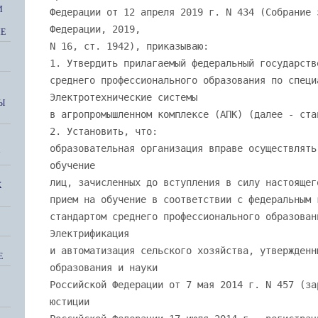
И
ИЕ
Ы
"
Х
Е