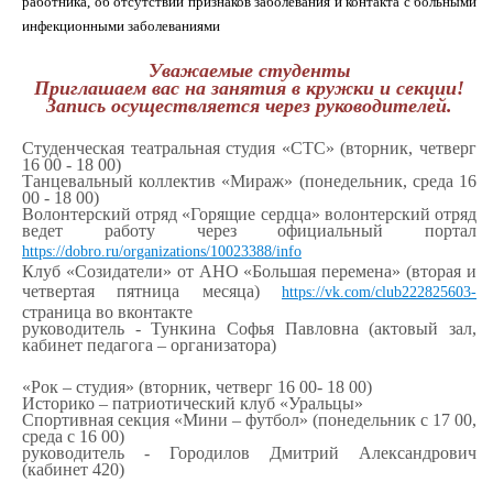
работника, об отсутствии признаков заболевания и контакта с больными
инфекционными заболеваниями
Уважаемые студенты
Приглашаем вас на занятия в кружки и секции!
Запись осуществляется через руководителей.
Студенческая театральная студия «СТС» (вторник, четверг
16 00 - 18 00)
Танцевальный коллектив «Мираж» (понедельник, среда 16
00 - 18 00)
Волонтерский отряд «Горящие сердца» волонтерский отряд
ведет работу через официальный портал
https://dobro.ru/organizations/10023388/info
Клуб «Созидатели» от АНО «Большая перемена» (вторая и
четвертая пятница месяца)
https://vk.com/club222825603-
страница во вконтакте
руководитель - Тункина Софья Павловна (актовый зал,
кабинет педагога – организатора)
«Рок – студия» (вторник, четверг 16 00- 18 00)
Историко – патриотический клуб «Уральцы»
Спортивная секция «Мини – футбол» (понедельник с 17 00,
среда с 16 00)
руководитель - Городилов Дмитрий Александрович
(кабинет 420)