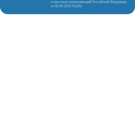
и массовых коммуникаций Российской Федерации
от 06.09.2016 №426)