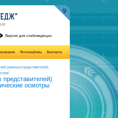
ЛЕДЖ"
2-02
Версия для слабовидящих
разования
Фотоальбомы
Контакты
лей (законных представителей)
стков"
х представителей)
ические осмотры