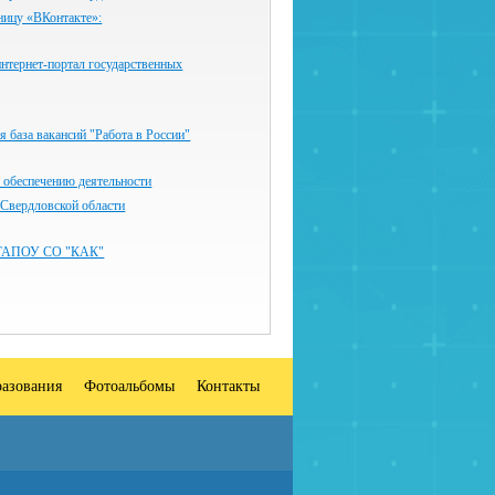
ницу «ВКонтакте»:
нтернет-портал государственных
 база вакансий "Работа в России"
 обеспечению деятельности
 Свердловской области
ГАПОУ СО "КАК"
разования
Фотоальбомы
Контакты