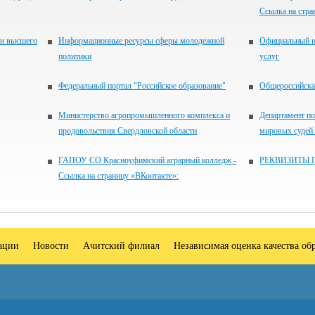
Ссылка на стра
 и высшего
Информационные ресурсы сферы молодежной
Официальный и
политики
услуг
Федеральный портал "Российское образование"
Общероссийская
Министерство агропромышленного комплекса и
Департамент по
продовольствия Свердловской области
мировых судей
ГАПОУ СО Красноуфимский аграрный колледж -
РЕКВИЗИТЫ 
Ссылка на страницу «ВКонтакте»:
зации
Новости
Ачитский филиал
Независимая оценка качества об