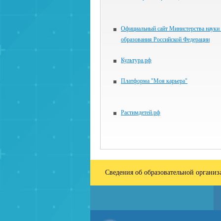
Официальный сайт Министерства науки
образования Российской Федерации
Культура.рф
Платформа "Моя карьера"
Растимдетей.рф
Сведения об образовательной органи