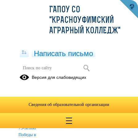
ГАПОУ СО
"КРАСНОУФИМСКИЙ
АГРАРНЫЙ КОЛЛЕДЖ"
Написать письмо
МЕРОПРИЯТИЯ
Версия для слабовидящих
Литературно-
Воины -
Волонтеры
исторический
интернационалисты
Победы
квест
Сведения об образовательной организации
"Маршруты
Победы",
посвященный
75-летию
Победы в