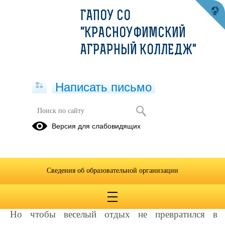
ГАПОУ СО
"КРАСНОУФИМСКИЙ
АГРАРНЫЙ КОЛЛЕДЖ"
Написать письмо
Административные правонарушения
Версия для слабовидящих
несовершеннолетних
21.05.2020
Школьные и студенческие годы,
Сведения об образовательной организации
действительно, чудесны. Много свободного
времени, а это встречи с друзьями, прогулки.
Но чтобы веселый отдых не превратился в