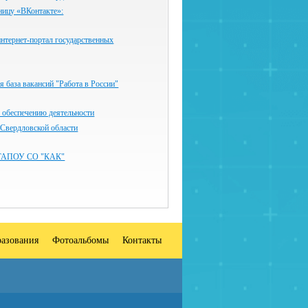
ницу «ВКонтакте»:
нтернет-портал государственных
 база вакансий "Работа в России"
 обеспечению деятельности
 Свердловской области
ГАПОУ СО "КАК"
разования
Фотоальбомы
Контакты