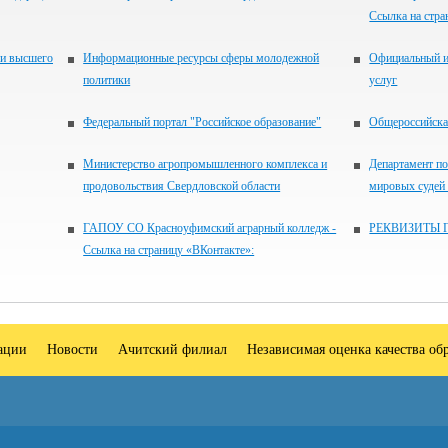
Ссылка на стра
 и высшего
Информационные ресурсы сферы молодежной
Официальный и
политики
услуг
Федеральный портал "Российское образование"
Общероссийская
Министерство агропромышленного комплекса и
Департамент по
продовольствия Свердловской области
мировых судей
ГАПОУ СО Красноуфимский аграрный колледж -
РЕКВИЗИТЫ 
Ссылка на страницу «ВКонтакте»:
зации
Новости
Ачитский филиал
Независимая оценка качества об