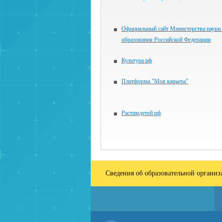
Официальный сайт Министерства науки
образования Российской Федерации
Культура.рф
Платформа "Моя карьера"
Растимдетей.рф
Сведения об образовательной органи