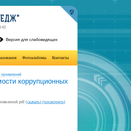
ЛЕДЖ"
2-02
Версия для слабовидящих
разования
Фотоальбомы
Контакты
х проявлений
мости коррупционных
роявлений.pdf
(скачать)
(посмотреть)