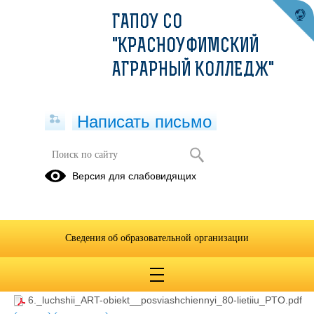
ГАПОУ СО
"КРАСНОУФИМСКИЙ
АГРАРНЫЙ КОЛЛЕДЖ"
Написать письмо
Всероссийский конкурс на лучший
Версия для слабовидящих
арт-объект, посвященный 80-летию
профессионально- технического
образования
Сведения об образовательной организации
08.07.2020
6._luchshii_ART-obiekt__posviashchiennyi_80-lietiiu_PTO.pdf