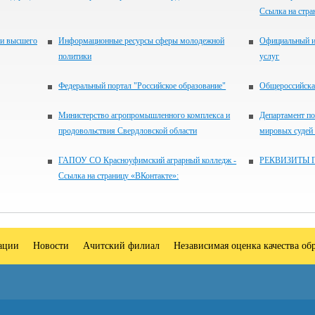
Ссылка на стра
 и высшего
Информационные ресурсы сферы молодежной
Официальный и
политики
услуг
Федеральный портал "Российское образование"
Общероссийская
Министерство агропромышленного комплекса и
Департамент по
продовольствия Свердловской области
мировых судей
ГАПОУ СО Красноуфимский аграрный колледж -
РЕКВИЗИТЫ 
Ссылка на страницу «ВКонтакте»:
зации
Новости
Ачитский филиал
Независимая оценка качества об