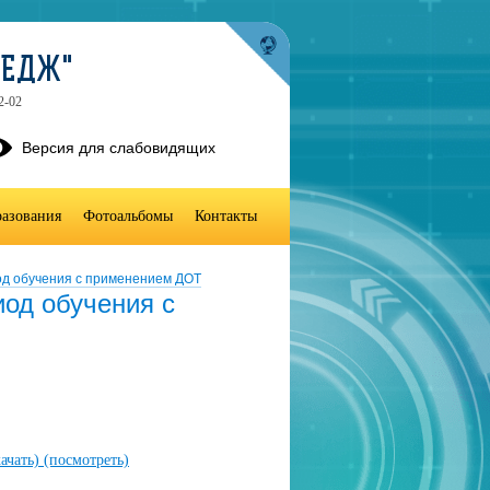
ЛЕДЖ"
2-02
Версия для слабовидящих
разования
Фотоальбомы
Контакты
од обучения с применением ДОТ
иод обучения с
качать)
(посмотреть)