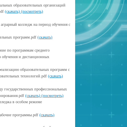
нальных образовательных организаций
pdf
(скачать)
(посмотреть)
аграрный колледж на период обучения с
ельных программ.pdf
(скачать)
ение по программам среднего
о обучения и дистанционных
реализацию образовательных программ с
овательных технологий.pdf
(скачать)
ду государственных профессиональных
нирования.pdf
(скачать)
(посмотреть)
лледжа в особом режиме
рабочие программы.pdf
(скачать)