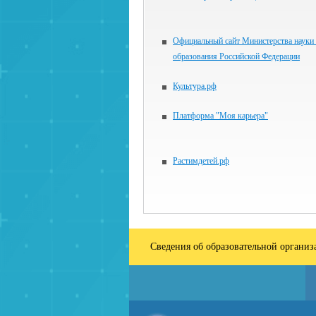
Официальный сайт Министерства науки
образования Российской Федерации
Культура.рф
Платформа "Моя карьера"
Растимдетей.рф
Сведения об образовательной органи