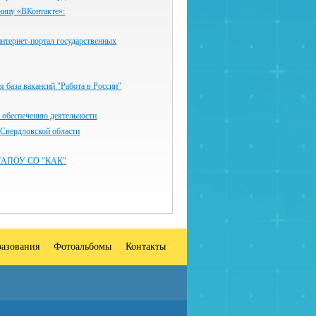
ницу «ВКонтакте»:
нтернет-портал государственных
 база вакансий "Работа в России"
 обеспечению деятельности
 Свердловской области
ГАПОУ СО "КАК"
разования
Фотоальбомы
Контакты