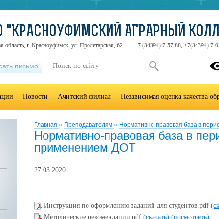
О "КРАСНОУФИМСКИЙ АГРАРНЫЙ КОЛ
я область, г. Красноуфимск, ул. Пролетарская, 62
+7 (34394) 7-57-88, +7(34394) 7-0
сать письмо
зации
Новости
Ачитский филиал
Независимая оценка качества об
Главная
»
Преподавателям
»
Нормативно-правовая база в пери
Нормативно-правовая база в пер
применением ДОТ
27.03.2020
Инструкция по оформлению заданий для студентов.pdf
(с
Методические рекомендации.pdf
(скачать)
(посмотреть)