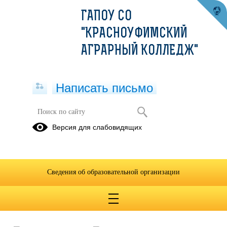
ГАПОУ СО
"КРАСНОУФИМСКИЙ
АГРАРНЫЙ КОЛЛЕДЖ"
Написать письмо
Информационные материалы по
Версия для слабовидящих
противодействию вовлечения
несовершеннолетних в
террористическую деятельность
Сведения об образовательной организации
02.04.2024