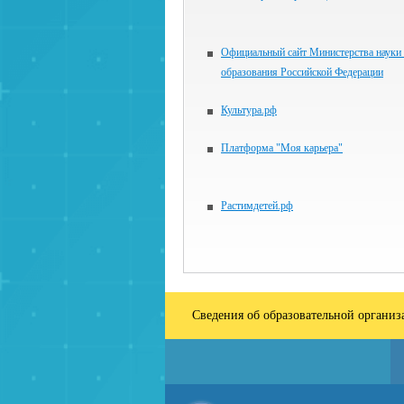
Официальный сайт Министерства науки
образования Российской Федерации
Культура.рф
Платформа "Моя карьера"
Растимдетей.рф
Сведения об образовательной органи