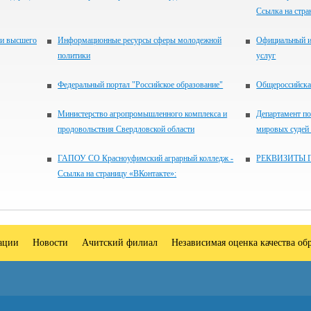
Ссылка на стра
 и высшего
Информационные ресурсы сферы молодежной
Официальный и
политики
услуг
Федеральный портал "Российское образование"
Общероссийская
Министерство агропромышленного комплекса и
Департамент по
продовольствия Свердловской области
мировых судей
ГАПОУ СО Красноуфимский аграрный колледж -
РЕКВИЗИТЫ 
Ссылка на страницу «ВКонтакте»:
зации
Новости
Ачитский филиал
Независимая оценка качества об