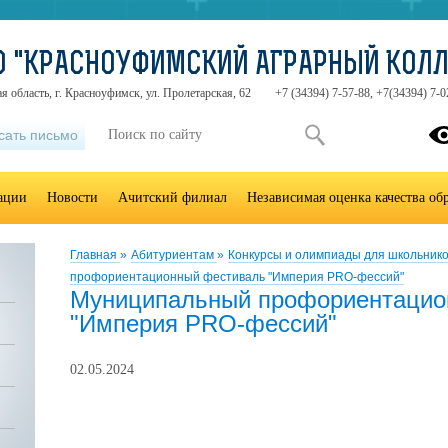
О "КРАСНОУФИМСКИЙ АГРАРНЫЙ КОЛ
я область, г. Красноуфимск, ул. Пролетарская, 62
+7 (34394) 7-57-88, +7(34394) 7-0
сать письмо
зации
Новости
Ачитский филиал
Независимая оценка качества об
Главная
»
Абитуриентам
»
Конкурсы и олимпиады для школьник
профориентационный фестиваль "Империя PRO-фессий"
Муниципальный профориентацио
"Империя PRO-фессий"
02.05.2024