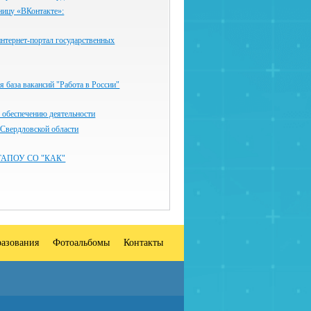
ницу «ВКонтакте»:
нтернет-портал государственных
 база вакансий "Работа в России"
 обеспечению деятельности
 Свердловской области
ГАПОУ СО "КАК"
разования
Фотоальбомы
Контакты