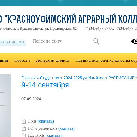
О "КРАСНОУФИМСКИЙ АГРАРНЫЙ КОЛ
я область, г. Красноуфимск, ул. Пролетарская, 62
+7 (34394) 7-57-88, +7(34394) 7-0
сать письмо
зации
Новости
Ачитский филиал
Независимая оценка качества об
Главная
»
Студентам
»
2024-2025 учебный год
»
РАСПИСАНИЕ
9-14 сентября
07.09.2024
Э.xls
(скачать)
ТО и ремонт.xls
(скачать)
ТД, К.xls
(скачать)