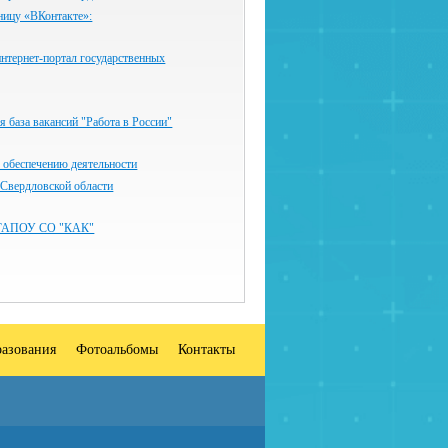
ницу «ВКонтакте»:
нтернет-портал государственных
 база вакансий "Работа в России"
 обеспечению деятельности
 Свердловской области
ГАПОУ СО "КАК"
разования
Фотоальбомы
Контакты