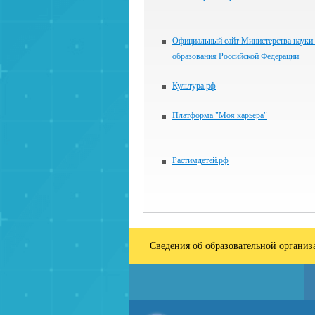
Официальный сайт Министерства науки
образования Российской Федерации
Культура.рф
Платформа "Моя карьера"
Растимдетей.рф
Сведения об образовательной органи