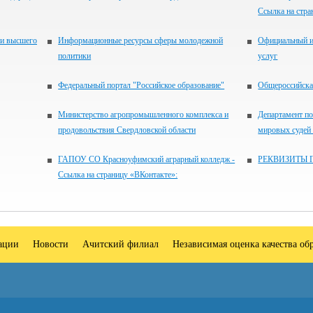
Ссылка на стра
 и высшего
Информационные ресурсы сферы молодежной
Официальный и
политики
услуг
Федеральный портал "Российское образование"
Общероссийская
Министерство агропромышленного комплекса и
Департамент по
продовольствия Свердловской области
мировых судей
ГАПОУ СО Красноуфимский аграрный колледж -
РЕКВИЗИТЫ 
Ссылка на страницу «ВКонтакте»:
зации
Новости
Ачитский филиал
Независимая оценка качества об