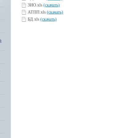
ЗИО.xls
(скачать)
АТПП.xls
(скачать)
БД.xls
(скачать)
Й
Я