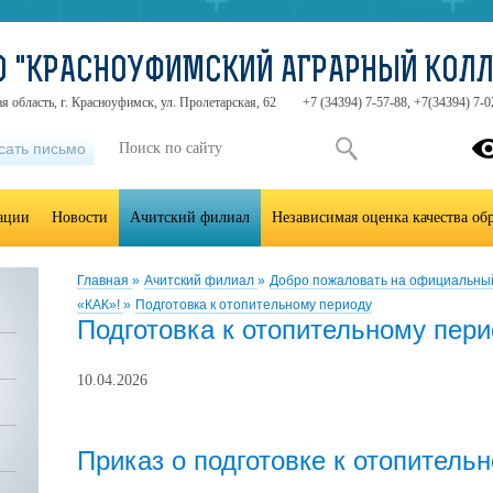
О "КРАСНОУФИМСКИЙ АГРАРНЫЙ КОЛ
я область, г. Красноуфимск, ул. Пролетарская, 62
+7 (34394) 7-57-88, +7(34394) 7-0
сать письмо
зации
Новости
Ачитский филиал
Независимая оценка качества об
Главная
»
Ачитский филиал
»
Добро пожаловать на официальны
«КАК»!
»
Подготовка к отопительному периоду
Подготовка к отопительному пери
10.04.2026
Приказ о подготовке к отопитель