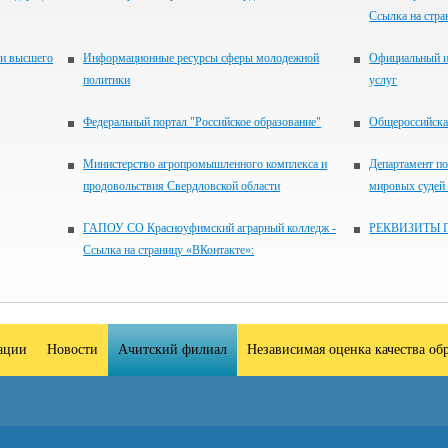
Ссылка на стра
 и высшего
Информационные ресурсы сферы молодежной
Официальный и
политики
услуг
Федеральный портал "Российское образование"
Общероссийская
Министерство агропромышленного комплекса и
Департамент по
продовольствия Свердловской области
мировых судей
ГАПОУ СО Красноуфимский аграрный колледж -
РЕКВИЗИТЫ 
Ссылка на страницу «ВКонтакте»:
зации
Новости
Ачитский филиал
Независимая оценка качества об