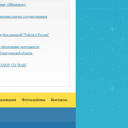
ницу «ВКонтакте»:
нтернет-портал государственных
 база вакансий "Работа в России"
 обеспечению деятельности
 Свердловской области
ГАПОУ СО "КАК"
разования
Фотоальбомы
Контакты