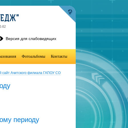
ЛЕДЖ"
2-02
Версия для слабовидящих
разования
Фотоальбомы
Контакты
й сайт Ачитского филиала ГАПОУ СО
оду
ному периоду