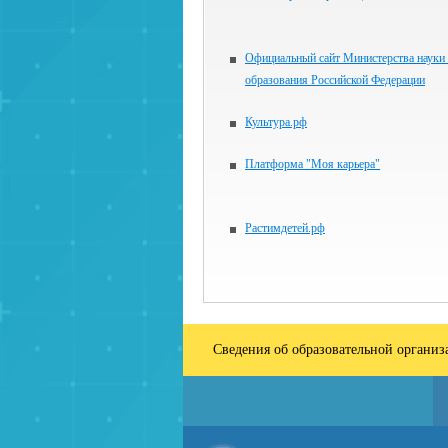
Официальный сайт Министерства науки
образования Российской Федерации
Культура.рф
Платформа "Моя карьера"
Растимдетей.рф
Сведения об образовательной органи