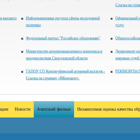
Ссылка на стра
 и высшего
Информационные ресурсы сферы молодежной
Официальный и
политики
услуг
Федеральный портал "Российское образование"
Общероссийская
Министерство агропромышленного комплекса и
Департамент по
продовольствия Свердловской области
мировых судей
ГАПОУ СО Красноуфимский аграрный колледж -
РЕКВИЗИТЫ 
Ссылка на страницу «ВКонтакте»:
зации
Новости
Ачитский филиал
Независимая оценка качества об