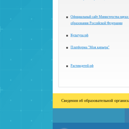
Официальный сайт Министерства науки
образования Российской Федерации
Культура.рф
Платформа "Моя карьера"
Растимдетей.рф
Сведения об образовательной органи