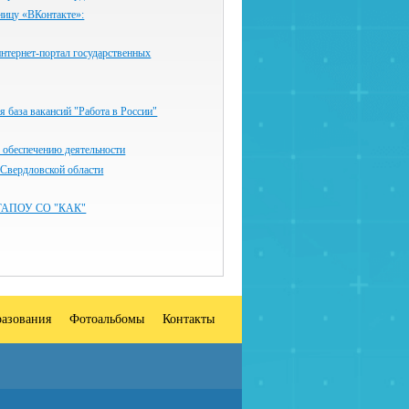
ницу «ВКонтакте»:
нтернет-портал государственных
 база вакансий "Работа в России"
 обеспечению деятельности
 Свердловской области
ГАПОУ СО "КАК"
разования
Фотоальбомы
Контакты