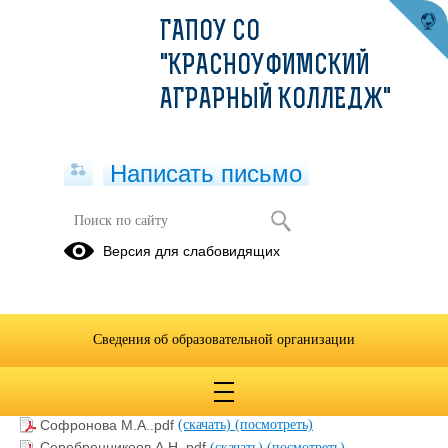
ГАПОУ СО
"КРАСНОУФИМСКИЙ
АГРАРНЫЙ КОЛЛЕДЖ"
Написать письмо
Наградные документы
Версия для слабовидящих
04.05.2026
Сведения об образовательной организации
Хомякова Е.С..pdf
(скачать)
(посмотреть)
Тункина С.П..pdf
(скачать)
(посмотреть)
Федякова Т.А..pdf
(скачать)
(посмотреть)
Софронова М.А..pdf
(скачать)
(посмотреть)
Серебренникеов А.Н..pdf
(скачать)
(посмотреть)