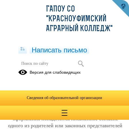
ГАПОУ СО
"КРАСНОУФИМСКИЙ
АГРАРНЫЙ КОЛЛЕДЖ"
Написать письмо
Условия предоставления
Версия для слабовидящих
26.06.2026
Образовательный кредит может получить любой
гражданин Российской Федерации. При этом,
Сведения об образовательной организации
потенциальному заемщику должно быть не меньше
14 лет. Если заемщику от 14 до 18 лет, то для
оформления понадобится письменное согласие
одного из родителей или законных представителей