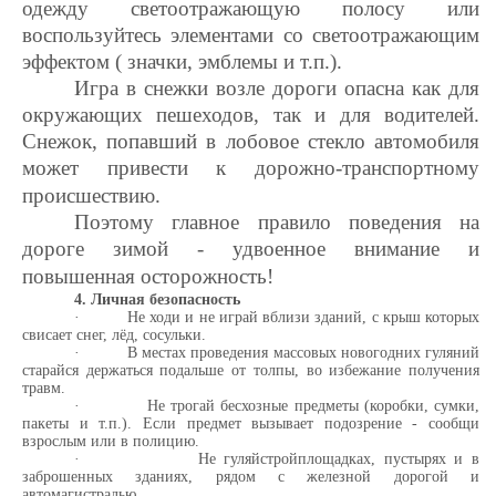
одежду светоотражающую полосу или
воспользуйтесь элементами со светоотражающим
эффектом ( значки, эмблемы и т.п.).
Игра в снежки возле дороги опасна как для
окружающих пешеходов, так и для водителей.
Снежок, попавший в лобовое стекло автомобиля
может привести к дорожно-транспортному
происшествию.
Поэтому главное правило поведения на
дороге зимой - удвоенное внимание и
повышенная осторожность!
4. Личная безопасность
·
Не ходи и не играй вблизи зданий, с крыш которых
свисает снег, лёд, сосульки.
·
В местах проведения массовых новогодних гуляний
старайся держаться подальше от толпы, во избежание получения
травм.
·
Не трогай бесхозные предметы (коробки, сумки,
пакеты и т.п.). Если предмет вызывает подозрение - сообщи
взрослым или в полицию.
·
Не гуляйстройплощадках, пустырях и в
заброшенных зданиях, рядом с железной дорогой и
автомагистралью.