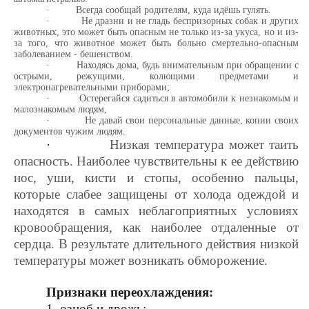
·
Всегда сообщай родителям, куда идёшь гулять.
·
Не дразни и не гладь беспризорных собак и других
животных, это может быть опасным не только из-за укуса, но и из-
за того, что животное может быть больно смертельно-опасным
заболеванием - бешенством.
·
Находясь дома, будь внимательным при обращении с
острыми, режущими, колющими предметами и
электронагревательными приборами;
·
Остерегайся садиться в автомобили к незнакомым и
малознакомым людям,
·
Не давай свои персональные данные, копии своих
документов чужим людям.
·
Низкая температура может таить
опасность. Наиболее чувствительны к ее действию
нос, уши, кисти и стопы, особенно пальцы,
которые слабее защищены от холода одеждой и
находятся в самых неблагоприятных условиях
кровообращения, как наиболее отдаленные от
сердца. В результате длительного действия низкой
температуры может возникать обморожение.
Признаки переохлаждения:
1. озноб и дрожь;