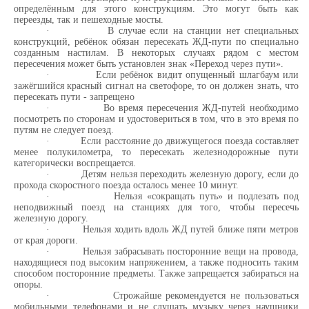
определённым для этого конструкциям. Это могут быть как
переезды, так и пешеходные мосты.
·
В случае если на станции нет специальных
конструкций, ребёнок обязан пересекать ЖД-пути по специально
созданным настилам. В некоторых случаях рядом с местом
пересечения может быть установлен знак «Переход через пути».
·
Если ребёнок видит опущенный шлагбаум или
зажёгшийся красный сигнал на светофоре, то он должен знать, что
пересекать пути - запрещено
·
Во время пересечения ЖД-путей необходимо
посмотреть по сторонам и удостовериться в том, что в это время по
путям не следует поезд.
·
Если расстояние до движущегося поезда составляет
менее полукилометра, то пересекать железнодорожные пути
категорически воспрещается.
·
Детям нельзя переходить железную дорогу, если до
прохода скоростного поезда осталось менее 10 минут.
·
Нельзя «сокращать путь» и подлезать под
неподвижный поезд на станциях для того, чтобы пересечь
железную дорогу.
·
Нельзя ходить вдоль ЖД путей ближе пяти метров
от края дороги.
·
Нельзя забрасывать посторонние вещи на провода,
находящиеся под высоким напряжением, а также подносить таким
способом посторонние предметы. Также запрещается забираться на
опоры.
·
Строжайше рекомендуется не пользоваться
мобильными телефонами и не слушать музыку через наушники