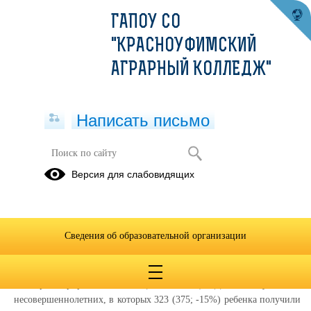
ГАПОУ СО
"КРАСНОУФИМСКИЙ
АГРАРНЫЙ КОЛЛЕДЖ"
Написать письмо
Анализ состояния детского дорожно-
Версия для слабовидящих
транспортного травматизма на
территории Свердловской области
за одиннадцать месяцев 2020 года
Сведения об образовательной организации
23.12.2020
На территории Свердловской области за одиннадцать месяцев 2020
г. зарегистрировано 290 (347; -17%) ДТП с участием
несовершеннолетних, в которых 323 (375; -15%) ребенка получили