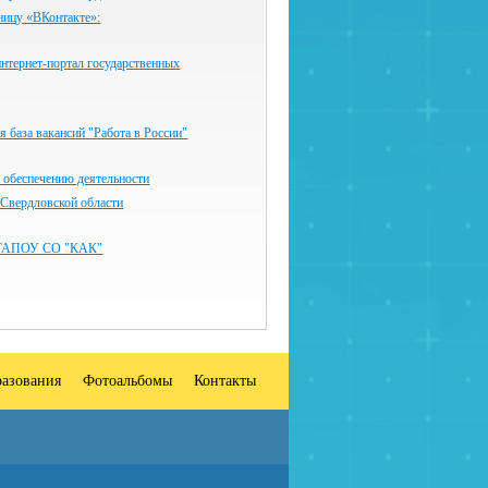
ницу «ВКонтакте»:
нтернет-портал государственных
 база вакансий "Работа в России"
 обеспечению деятельности
 Свердловской области
ГАПОУ СО "КАК"
разования
Фотоальбомы
Контакты