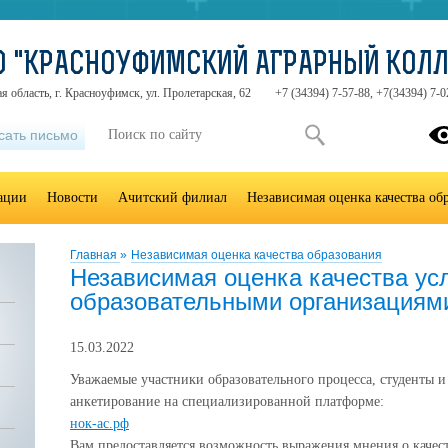
О "КРАСНОУФИМСКИЙ АГРАРНЫЙ КОЛ
я область, г. Красноуфимск, ул. Пролетарская, 62
+7 (34394) 7-57-88, +7(34394) 7-0
сать письмо
зации
Новости
Ачитский филиал
Независимая оценка качества об
Главная
»
Независимая оценка качества образования
Независимая оценка качества усл
образовательными организациями
15.03.2022
Уважаемые участники образовательного процесса, студенты и
анкетирование на специализированной платформе:
нок-ас.рф
Вам предоставляется возможность выражения мнения о качест