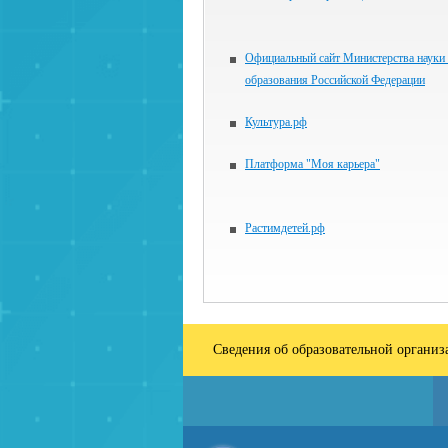
Официальный сайт Министерства науки
образования Российской Федерации
Культура.рф
Платформа "Моя карьера"
Растимдетей.рф
Сведения об образовательной органи