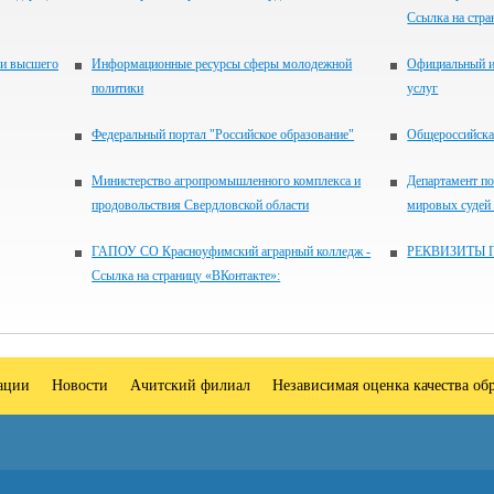
Ссылка на стра
 и высшего
Информационные ресурсы сферы молодежной
Официальный и
политики
услуг
Федеральный портал "Российское образование"
Общероссийская
Министерство агропромышленного комплекса и
Департамент по
продовольствия Свердловской области
мировых судей
ГАПОУ СО Красноуфимский аграрный колледж -
РЕКВИЗИТЫ 
Ссылка на страницу «ВКонтакте»:
зации
Новости
Ачитский филиал
Независимая оценка качества об