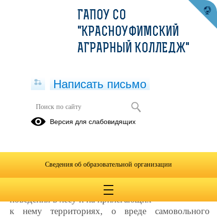
ГАПОУ СО
"КРАСНОУФИМСКИЙ
АГРАРНЫЙ КОЛЛЕДЖ"
Написать письмо
Информационная кампания
Версия для слабовидящих
«Останови огонь!»
30.01.2023
С целью информирования участников
Сведения об образовательной организации
образовательного процесса
о соблюдении противопожарных правил
поведения в лесу и на прилегающих
к нему территориях, о вреде самовольного