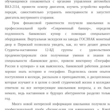
обучающимися ознакомиться с органами управления автомобил
ВАЗ-2114, провести осмотр двигателя, изучить устройство коробк
передач, самостоятельно устранить неисправности и запустит
двигатель внутреннего сгорания.
Урок финансовой грамотности получили школьники н
профессиональной пробе «Современный банкир», определя
подлинность банковских купюр с помощью специальног
оборудования. Виртуальная экскурсия на заводы ГОСЗНАК монетны
двор и Пермский позволила увидеть, как, из чего делают деньги
Студенты-наставники 12-БД группы с удовольствие
продемонстрировали свои полученные умения и знания п
специальности «Банковское дело», провели викторину «Географи
России в купюрах» и как выяснилось, банковский работник долже
хорошо знать историю и географию. Поделились своим опыто
поступления в колледж, рассказали о преподавателях, о дисциплинах
которые изучают и в целом о своей студенческой жизни в колледже
ответили на все интересующие школьников вопросы, а их был
немало, ведь наставников и будущих абитуриентов разделял тольк
год.
Много новой интересной информации школьники получили н
профессиональной пробе «Бизнес-идея для начинающих...». Како