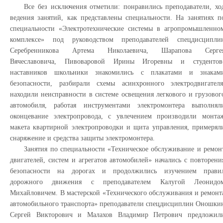
Все без исключения отметили: понравились преподаватели, хо
ведения занятий, как представлены специальности. На занятиях п
специальности «Электротехнические системы в агропромышленно
комплексе» под руководством преподавателей спецдисципли
Серебренникова Артема Николаевича, Шарапова Серге
Вячеславовича, Пивоваровой Ирины Игоревны и студентов
наставников школьники знакомились с плакатами и знакам
безопасности, разбирали схемы асинхронного электродвигателя
находили неисправности в системе освещения легкового и грузовог
автомобиля, работая инструментами электромонтера выполнял
оконцевание электропровода, с увлечением производили монта
макета квартирной электропроводки и щита управления, примерял
снаряжение и средства защиты электромонтера.
Занятия по специальности «Техническое обслуживание и ремон
двигателей, систем и агрегатов автомобилей» начались с повторени
безопасности на дорогах и продолжились изучением прави
дорожного движения с преподавателем Калугой Леонидо
Михайловичем. В мастерской «Технического обслуживания и ремонт
автомобильного транспорта» преподаватели спецдисциплин Оношки
Сергей Викторович и Малахов Владимир Петрович предложил