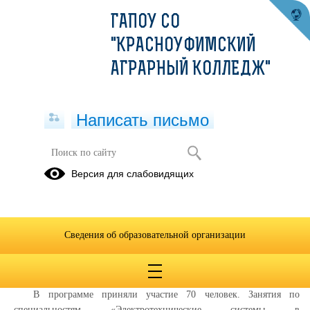
ГАПОУ СО
"КРАСНОУФИМСКИЙ
АГРАРНЫЙ КОЛЛЕДЖ"
Написать письмо
ВЫБЕРИ СВОЙ ПУТЬ
Версия для слабовидящих
27.04.2023
В рамках предпрофильной и профильной подготовки
школьников 7 апреля 2023 года в ГАПОУ СО «Красноуфимский
Сведения об образовательной организации
аграрный колледж прошли профессиональные пробы «Путь в
профессию» для учащихся 8-9 классов школ МО Красноуфимский
округ.
В программе приняли участие 70 человек. Занятия по
специальностям «Электротехнические системы в