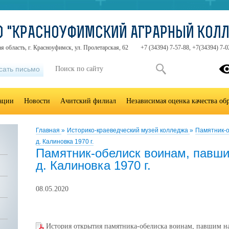
О "КРАСНОУФИМСКИЙ АГРАРНЫЙ КОЛ
я область, г. Красноуфимск, ул. Пролетарская, 62
+7 (34394) 7-57-88, +7(34394) 7-0
сать письмо
зации
Новости
Ачитский филиал
Независимая оценка качества об
Главная
»
Историко-краеведческий музей колледжа
»
Памятник-о
д. Калиновка 1970 г.
Памятник-обелиск воинам, павш
д. Калиновка 1970 г.
08.05.2020
История открытия памятника-обелиска воинам, павшим н