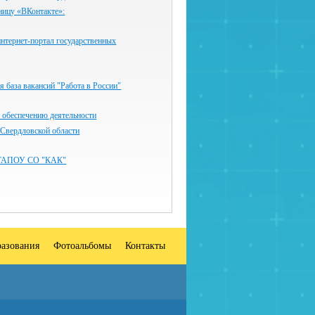
ницу «ВКонтакте»:
нтернет-портал государственных
 база вакансий "Работа в России"
 обеспечению деятельности
 Свердловской области
ГАПОУ СО "КАК"
разования
Фотоальбомы
Контакты