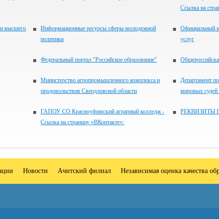
Ссылка на стра
 и высшего
Информационные ресурсы сферы молодежной
Официальный и
политики
услуг
Федеральный портал "Российское образование"
Общероссийская
Министерство агропромышленного комплекса и
Департамент по
продовольствия Свердловской области
мировых судей
ГАПОУ СО Красноуфимский аграрный колледж -
РЕКВИЗИТЫ 
Ссылка на страницу «ВКонтакте»:
зации
Новости
Ачитский филиал
Независимая оценка качества об