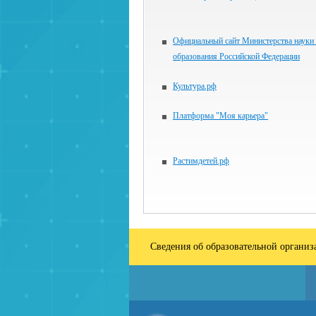
Официальный сайт Министерства науки
образования Российской Федерации
Культура.рф
Платформа "Моя карьера"
Растимдетей.рф
Сведения об образовательной органи