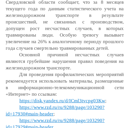
Свердловской области сообщает, что за 8 месяцев
текущего года по данным статистического учета на
железнодорожном транспорте в результате
происшествий, не связанных с производством,
допущен рост несчастных случаев, в которых
травмированы люди. Особую тревогу вызывает
увеличение на 26% к аналогичному периоду прошлого
года случаев смертельно травмированных детей.
Основной причиной несчастных случаев
являются грубейшие нарушения правил поведения на
железнодорожном транспорте.
Для проведения профилактических мероприятий
рекомендуется использовать материалы, размещенные
в информационно-телекоммуникационной сети
«Интернет» по ссылкам:
https://disk.yandex.ru/d/ICml3tvcpg03Kw
;
https://www.rzd.ru/ru/9288/page/103290?
id=17930#main-header
;
https://www.rzd.ru/ru/9288/page/103290?
id=17929#main-header
.