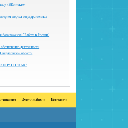
ницу «ВКонтакте»:
нтернет-портал государственных
 база вакансий "Работа в России"
 обеспечению деятельности
 Свердловской области
ГАПОУ СО "КАК"
разования
Фотоальбомы
Контакты