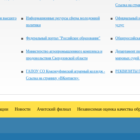
Ссылка на стра
 и высшего
Информационные ресурсы сферы молодежной
Официальный и
политики
услуг
Федеральный портал "Российское образование"
Общероссийская
Министерство агропромышленного комплекса и
Департамент по
продовольствия Свердловской области
мировых судей
ГАПОУ СО Красноуфимский аграрный колледж -
РЕКВИЗИТЫ 
Ссылка на страницу «ВКонтакте»:
зации
Новости
Ачитский филиал
Независимая оценка качества об