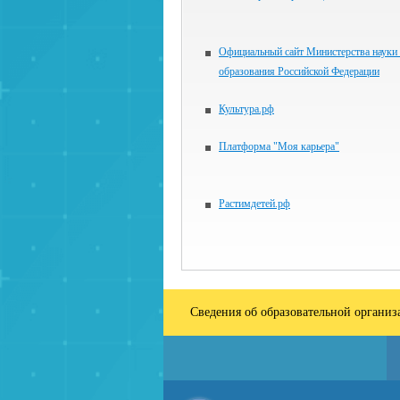
Официальный сайт Министерства науки
образования Российской Федерации
Культура.рф
Платформа "Моя карьера"
Растимдетей.рф
Сведения об образовательной органи