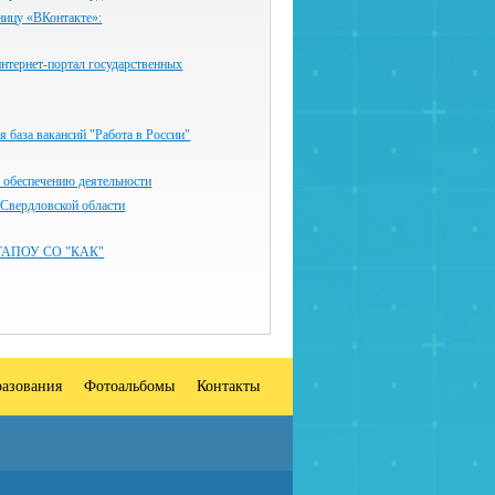
ницу «ВКонтакте»:
нтернет-портал государственных
 база вакансий "Работа в России"
 обеспечению деятельности
 Свердловской области
ГАПОУ СО "КАК"
разования
Фотоальбомы
Контакты