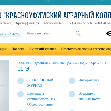
О "КРАСНОУФИМСКИЙ АГРАРНЫЙ КОЛ
я область, г. Красноуфимск, ул. Пролетарская, 62
+7 (34394) 7-57-88, +7(34394) 7-0
сать письмо
зации
Новости
Ачитский филиал
Независимая оценка качества об
Главная
»
Студентам
»
2022-2023 учебный год
»
1 курс
»
11 Э
11 Э
ЭЛЕКТРОННЫЙ
Информатика
ЖУРНАЛ
Введение в
Введение в
специальность. Р3.
специальность
Обществознание