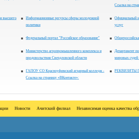
Ссылка на стра
 и высшего
Информационные ресурсы сферы молодежной
Официальный и
политики
услуг
Федеральный портал "Российское образование"
Общероссийская
Министерство агропромышленного комплекса и
Департамент по
продовольствия Свердловской области
мировых судей
ГАПОУ СО Красноуфимский аграрный колледж -
РЕКВИЗИТЫ 
Ссылка на страницу «ВКонтакте»:
зации
Новости
Ачитский филиал
Независимая оценка качества об