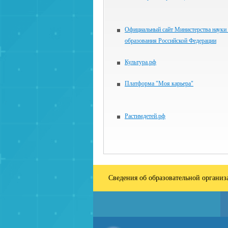
Официальный сайт Министерства науки
образования Российской Федерации
Культура.рф
Платформа "Моя карьера"
Растимдетей.рф
Сведения об образовательной органи