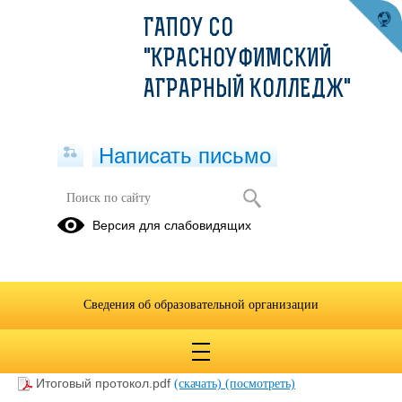
ГАПОУ СО
"КРАСНОУФИМСКИЙ
АГРАРНЫЙ КОЛЛЕДЖ"
Написать письмо
Окружная научно-практическая
Версия для слабовидящих
конференция «Молодежь и аграрная
наука XXI века»
04.03.2024
Сведения об образовательной организации
Положение об окружной НПК-2024.docx
(скачать)
Итоговый протокол.pdf
(скачать)
(посмотреть)