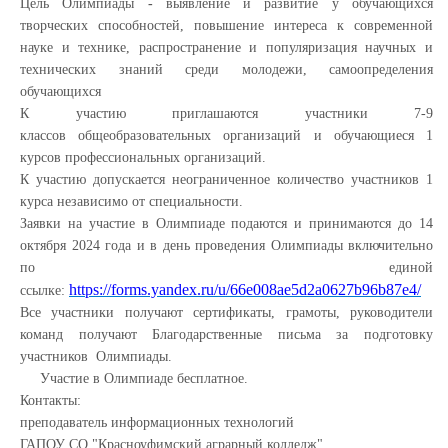
Цель Олимпиады
-
выявление и развитие у обучающихся
творческих способностей, повышение интереса к современной
науке и технике, распространение и популяризация научных и
технических знаний среди молодежи, самоопределения
обучающихся
К участию приглашаются участники 7-9
классов общеобразовательных организаций и обучающиеся 1
курсов профессиональных организаций.
К участию допускается неограниченное количество участников 1
курса независимо от специальности.
Заявки на участие в Олимпиаде подаются и принимаются до 14
октября 2024 года и в день проведения Олимпиады включительно
по единой
https://forms.yandex.ru/u/66e008ae5d2a0627b96b87e4/
ссылке:
Все участники получают сертификаты, грамоты, руководители
команд получают Благодарственные письма за подготовку
участников Олимпиады.
Участие в Олимпиаде бесплатное.
Контакты:
преподаватель информационных технологий
ГАПОУ СО "Красноуфимский аграрный колледж"