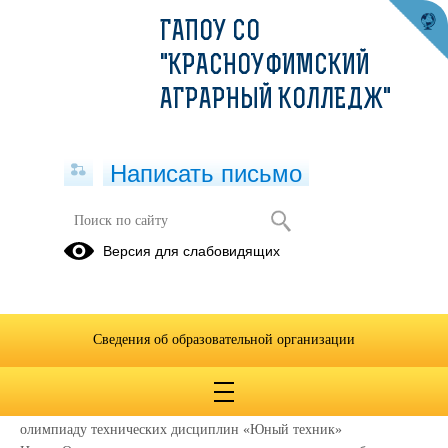
ГАПОУ СО
"КРАСНОУФИМСКИЙ
АГРАРНЫЙ КОЛЛЕДЖ"
Написать письмо
Юный техник
Версия для слабовидящих
16.09.2024
УВАЖАЕМЫЕ КОЛЛЕГИ!
Сведения об образовательной организации
ГАПОУ СО "Красноуфимский аграрный колледж" проводит
14
октября 2024 года с 10-00 до 16-00 часов
Областную онлайн-
олимпиаду технических дисциплин «Юный техник»