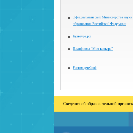
Официальный сайт Министерства науки
образования Российской Федерации
Культура.рф
Платформа "Моя карьера"
Растимдетей.рф
Сведения об образовательной органи