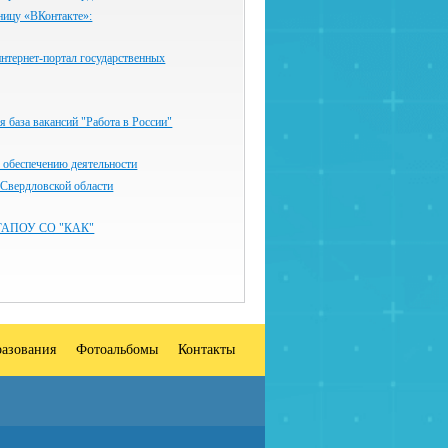
ницу «ВКонтакте»:
нтернет-портал государственных
 база вакансий "Работа в России"
 обеспечению деятельности
 Свердловской области
ГАПОУ СО "КАК"
разования
Фотоальбомы
Контакты