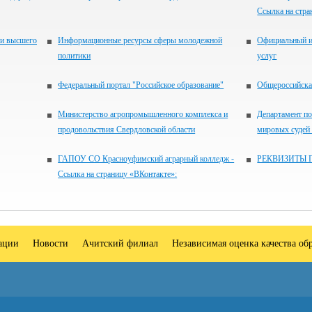
Ссылка на стра
 и высшего
Информационные ресурсы сферы молодежной
Официальный и
политики
услуг
Федеральный портал "Российское образование"
Общероссийская
Министерство агропромышленного комплекса и
Департамент по
продовольствия Свердловской области
мировых судей
ГАПОУ СО Красноуфимский аграрный колледж -
РЕКВИЗИТЫ 
Ссылка на страницу «ВКонтакте»:
зации
Новости
Ачитский филиал
Независимая оценка качества об