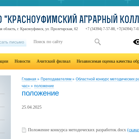
О "КРАСНОУФИМСКИЙ АГРАРНЫЙ КОЛ
я область, г. Красноуфимск, ул. Пролетарская, 62
+7 (34394) 7-57-88, +7(34394) 7-0
сать письмо
зации
Новости
Ачитский филиал
Независимая оценка качества об
Главная
»
Преподавателям
»
Областной конкурс методических 
час»
»
положение
положение
25.04.2025
Положение конкурса методических разработок.docx
(скача