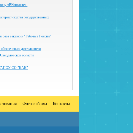
ницу «ВКонтакте»:
нтернет-портал государственных
 база вакансий "Работа в России"
 обеспечению деятельности
 Свердловской области
ГАПОУ СО "КАК"
разования
Фотоальбомы
Контакты