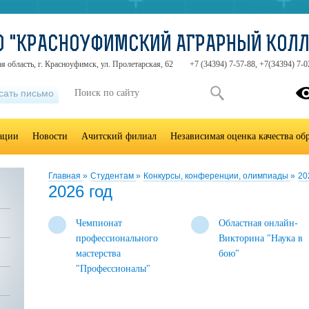
О "КРАСНОУФИМСКИЙ АГРАРНЫЙ КОЛ
я область, г. Красноуфимск, ул. Пролетарская, 62
+7 (34394) 7-57-88, +7(34394) 7-0
сать письмо
зации
Новости
Ачитский филиал
Независимая оценка качества об
Главная
»
Студентам
»
Конкурсы, конференции, олимпиады
»
20
2026 год
Чемпионат
Областная онлайн-
профессионального
Викторина "Наука в
мастерства
бою"
"Профессионалы"