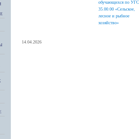
обучающихся по УГ
И
35.00.00 «Сельское,
ИЕ
лесное и рыбное
хозяйство»
14.04.2026
Ы
"
Х
Е