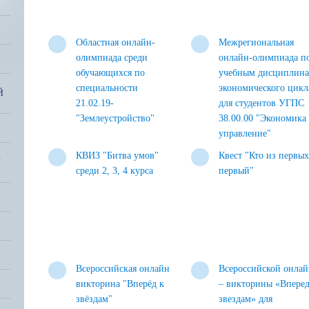
Областная онлайн-
Межрегиональная
олимпиада среди
онлайн-олимпиада п
обучающихся по
учебным дисциплин
специальности
экономического цикл
Й
21.02.19-
для студентов УГПС
"Землеустройство"
38.00.00 "Экономика
управление"
КВИЗ "Битва умов"
Квест "Кто из первых
Я
среди 2, 3, 4 курса
первый"
Всероссийская онлайн
Всероссийской онла
викторина "Вперёд к
– викторины «Вперед
звёздам"
звездам» для