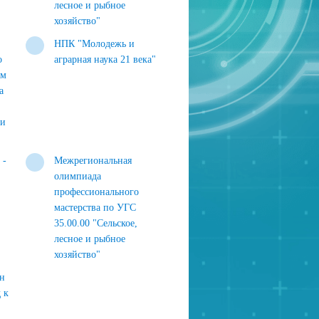
лесное и рыбное
хозяйство"
НПК "Молодежь и
о
аграрная наука 21 века"
ам
а
 и
 -
Межрегиональная
олимпиада
профессионального
мастерства по УГС
35.00.00 "Сельское,
лесное и рыбное
хозяйство"
йн
 к