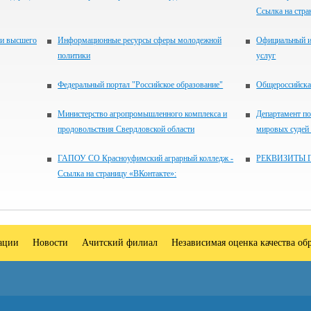
Ссылка на стра
 и высшего
Информационные ресурсы сферы молодежной
Официальный и
политики
услуг
Федеральный портал "Российское образование"
Общероссийская
Министерство агропромышленного комплекса и
Департамент по
продовольствия Свердловской области
мировых судей
ГАПОУ СО Красноуфимский аграрный колледж -
РЕКВИЗИТЫ 
Ссылка на страницу «ВКонтакте»:
зации
Новости
Ачитский филиал
Независимая оценка качества об