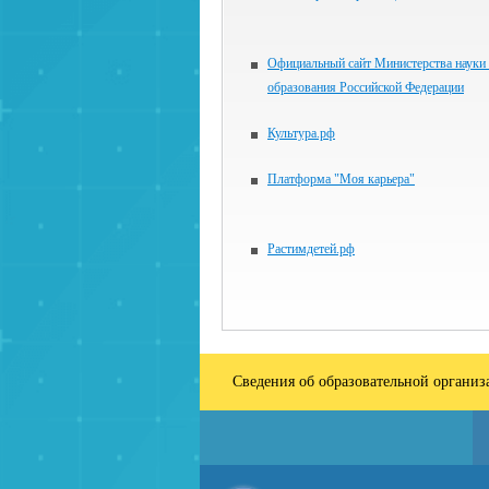
Официальный сайт Министерства науки
образования Российской Федерации
Культура.рф
Платформа "Моя карьера"
Растимдетей.рф
Сведения об образовательной органи