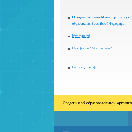
Официальный сайт Министерства науки
образования Российской Федерации
Культура.рф
Платформа "Моя карьера"
Растимдетей.рф
Сведения об образовательной органи