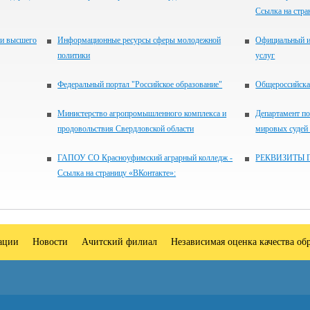
Ссылка на стра
 и высшего
Информационные ресурсы сферы молодежной
Официальный и
политики
услуг
Федеральный портал "Российское образование"
Общероссийская
Министерство агропромышленного комплекса и
Департамент по
продовольствия Свердловской области
мировых судей
ГАПОУ СО Красноуфимский аграрный колледж -
РЕКВИЗИТЫ 
Ссылка на страницу «ВКонтакте»:
зации
Новости
Ачитский филиал
Независимая оценка качества об