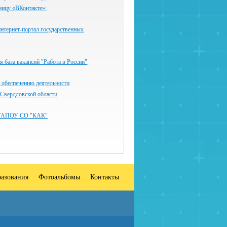
ницу «ВКонтакте»:
нтернет-портал государственных
 база вакансий "Работа в России"
 обеспечению деятельности
 Свердловской области
ГАПОУ СО "КАК"
разования
Фотоальбомы
Контакты