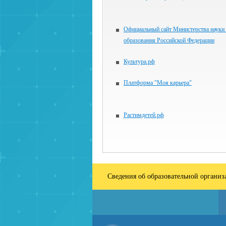
Официальный сайт Министерства науки
образования Российской Федерации
Культура.рф
Платформа "Моя карьера"
Растимдетей.рф
Сведения об образовательной органи