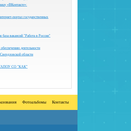
ницу «ВКонтакте»:
нтернет-портал государственных
 база вакансий "Работа в России"
 обеспечению деятельности
 Свердловской области
ГАПОУ СО "КАК"
разования
Фотоальбомы
Контакты