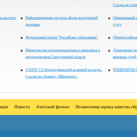
Ссылка на стра
 и высшего
Информационные ресурсы сферы молодежной
Официальный и
политики
услуг
Федеральный портал "Российское образование"
Общероссийская
Министерство агропромышленного комплекса и
Департамент по
продовольствия Свердловской области
мировых судей
ГАПОУ СО Красноуфимский аграрный колледж -
РЕКВИЗИТЫ 
Ссылка на страницу «ВКонтакте»:
зации
Новости
Ачитский филиал
Независимая оценка качества об