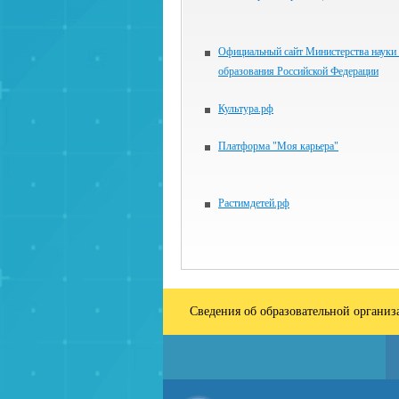
Официальный сайт Министерства науки
образования Российской Федерации
Культура.рф
Платформа "Моя карьера"
Растимдетей.рф
Сведения об образовательной органи